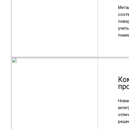
Мета
соот
пове
учиты
поме
Ко
пр
Новая
инте
отли
реше