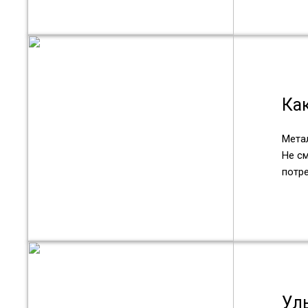
Ка
Мета
Не см
потре
Уль