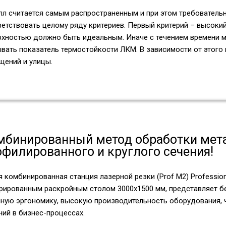
лл считается самым распространенным и при этом требователь
ветствовать целому ряду критериев. Первый критерий – высоки
рхностью должно быть идеальным. Иначе с течением времени м
вать показатель термостойкости ЛКМ. В зависимости от этого 
щений и улицы.
мбинированный метод обработки метал
офилированного и круглого сечения!
 комбинированная станция лазерной резки (Prof M2) Professio
грированным раскройным столом 3000х1500 мм, представляет 
чную эргономику, высокую производительность оборудования, 
ний в бизнес-процессах.