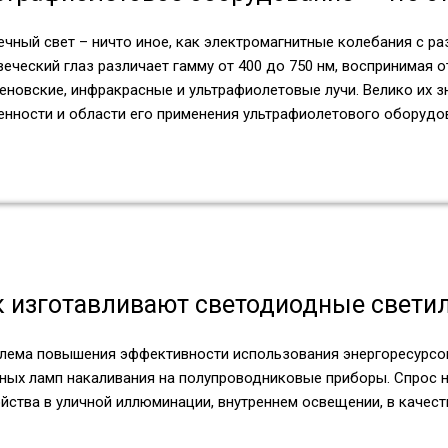
ечный свет – ничто иное, как электромагнитные колебания с р
еческий глаз различает гамму от 400 до 750 нм, воспринимая 
еновские, инфракрасные и ультрафиолетовые лучи. Велико их з
енности и области его применения ультрафиолетового оборудо
к изготавливают светодиодные свети
лема повышения эффективности использования энергоресурсов
ных ламп накаливания на полупроводниковые приборы. Спрос н
ойства в уличной иллюминации, внутреннем освещении, в качес