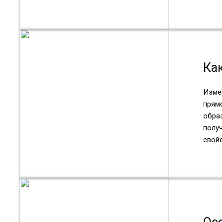
Ка
Изме
прям
образ
полу
свойс