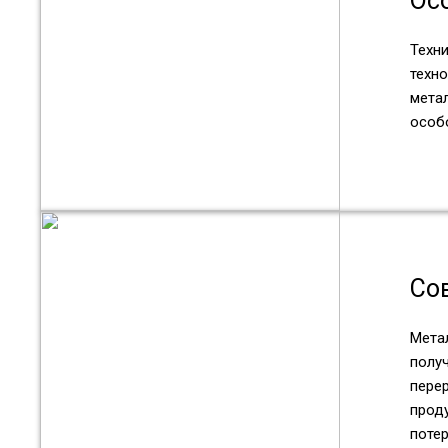
Ос
Техн
техно
мета
особ
Со
Мета
полу
пере
прод
потер