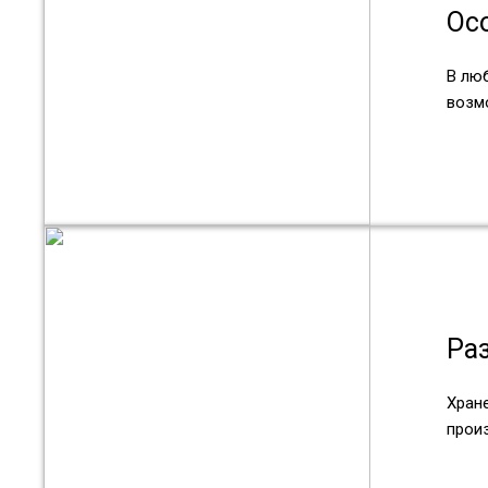
Ос
В лю
возм
Ра
Хран
прои