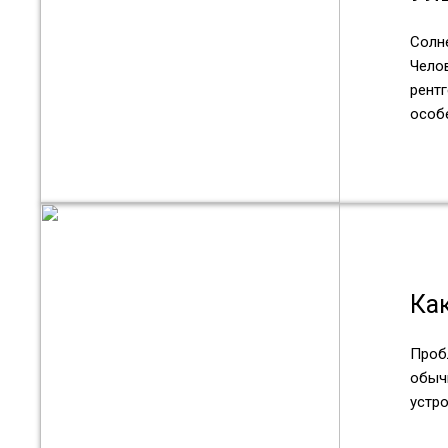
Солн
Челов
рентг
особ
Ка
Проб
обыч
устр