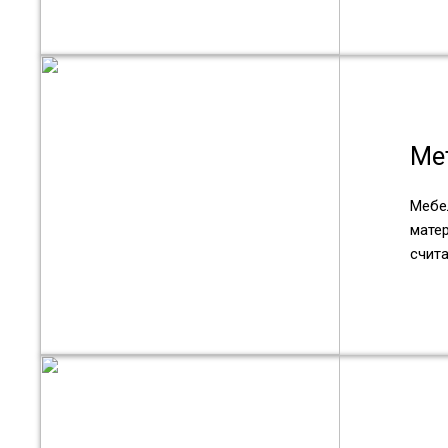
Ме
Мебе
мате
счита