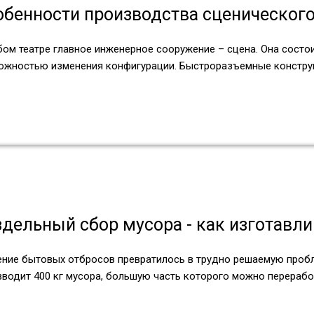
обенности производства сценическог
бом театре главное инженерное сооружение – сцена. Она состо
ожностью изменения конфигурации. Быстроразъемные констру
здельный сбор мусора - как изготавл
ение бытовых отбросов превратилось в трудно решаемую пробл
зводит 400 кг мусора, большую часть которого можно перерабо